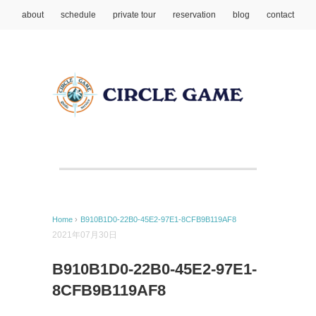
about
schedule
private tour
reservation
blog
contact
Home
›
B910B1D0-22B0-45E2-97E1-8CFB9B119AF8
2021年07月30日
B910B1D0-22B0-45E2-97E1-
8CFB9B119AF8