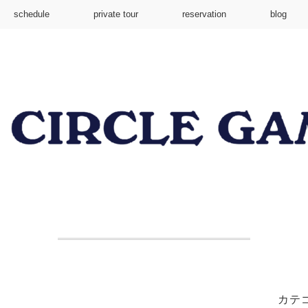
schedule
private tour
reservation
blog
カテ