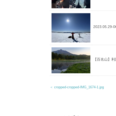
2023.05.
【百名山】利
＜ cropped-cropped-IMG_1674-1.jpg