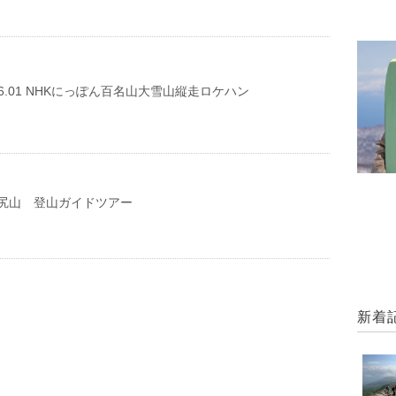
29-06.01 NHKにっぽん百名山大雪山縦走ロケハン
尻山 登山ガイドツアー
新着