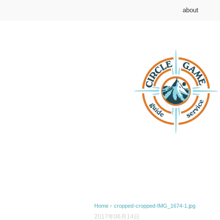
about
Home
›
cropped-cropped-IMG_1674-1.jpg
2017年06月14日