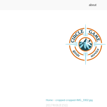
about
Home
›
cropped-cropped-IMG_3302.jpg
2017年06月15日