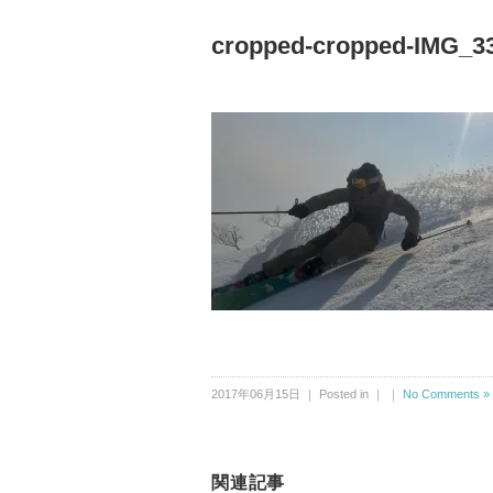
cropped-cropped-IMG_33
2017年06月15日 ｜ Posted in ｜ ｜
No Comments »
関連記事