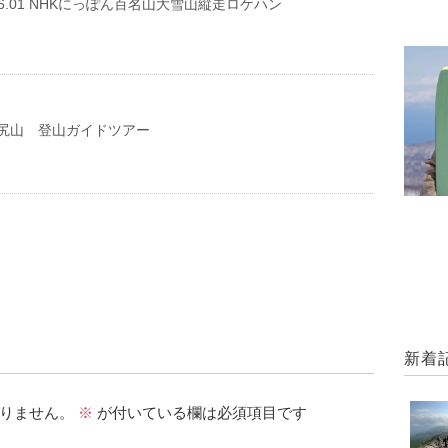
29-06.01 NHKにっぽん百名山大雪山縦走ロケハン
尻山 登山ガイドツアー
新着
りません。
※
が付いている欄は必須項目です