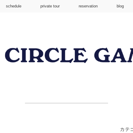
schedule
private tour
reservation
blog
カテ