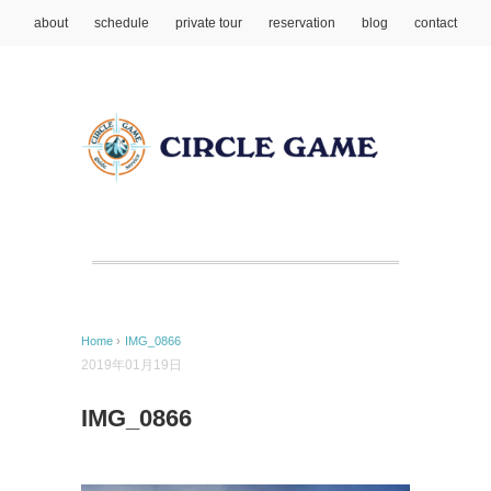
about
schedule
private tour
reservation
blog
contact
Home
›
IMG_0866
2019年01月19日
IMG_0866