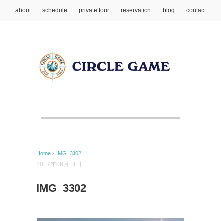
about
schedule
private tour
reservation
blog
contact
Home
›
IMG_3302
2017年06月14日
IMG_3302