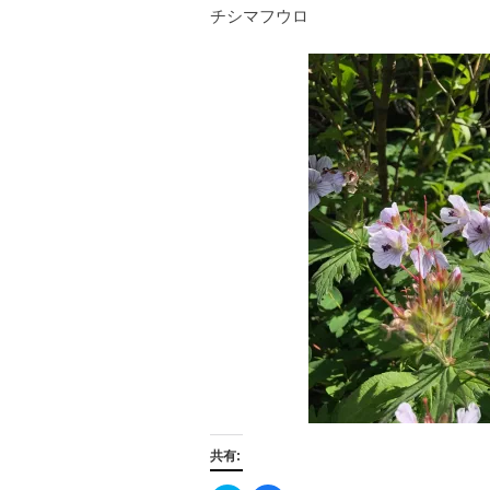
チシマフウロ
共有: