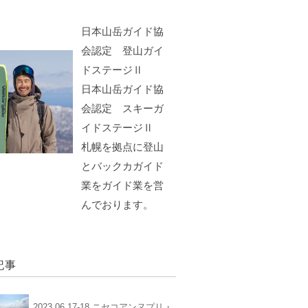
日本山岳ガイド協
会認定 登山ガイ
ドステージⅡ
日本山岳ガイド協
会認定 スキーガ
イドステージⅡ
札幌を拠点に登山
とバックカガイド
業をガイド業を営
んでおります。
記事
2023.06.17-18 ニセコアンヌプリ・