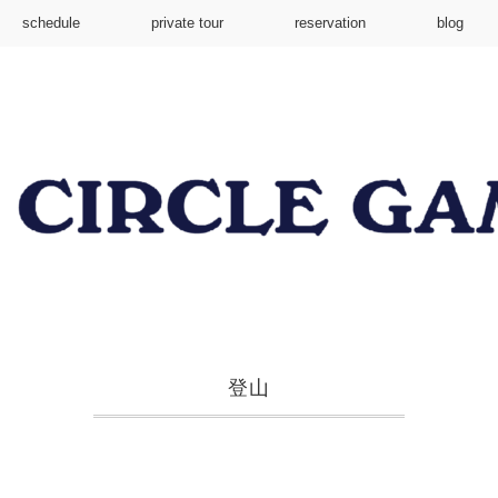
schedule
private tour
reservation
blog
登山