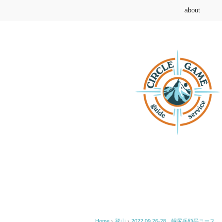
about
Home
›
登山
›
2022.09.26-28 幌尻岳額平コース