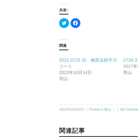
共有:
ク
F
リ
a
ッ
c
ク
e
し
b
て
o
T
o
関連
w
k
i
で
t
共
t
有
2022.0723-25 幌尻岳額平川
0729-
e
す
コース
r
る
2017
で
に
2022年10月14日
登山
共
は
有
ク
登山
(新
リ
し
ッ
い
ク
ウ
し
ィ
て
ン
く
ド
だ
ウ
さ
2022年10月20日 ｜ Posted in
登山
｜ ｜
No Commen
で
い
開
(新
き
し
ま
い
す)
ウ
ィ
関連記事
ン
ド