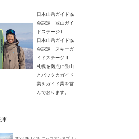
日本山岳ガイド協
会認定 登山ガイ
ドステージⅡ
日本山岳ガイド協
会認定 スキーガ
イドステージⅡ
札幌を拠点に登山
とバックカガイド
業をガイド業を営
んでおります。
記事
2023.06.17-18 ニセコアンヌプリ・