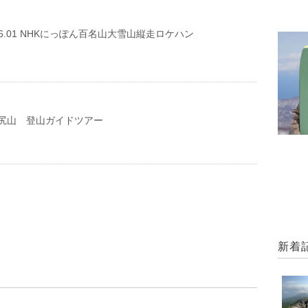
29-06.01 NHKにっぽん百名山大雪山縦走ロケハン
尻山 登山ガイドツアー
新着