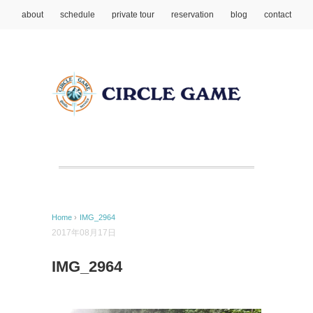
about
schedule
private tour
reservation
blog
contact
Home
›
IMG_2964
2017年08月17日
IMG_2964